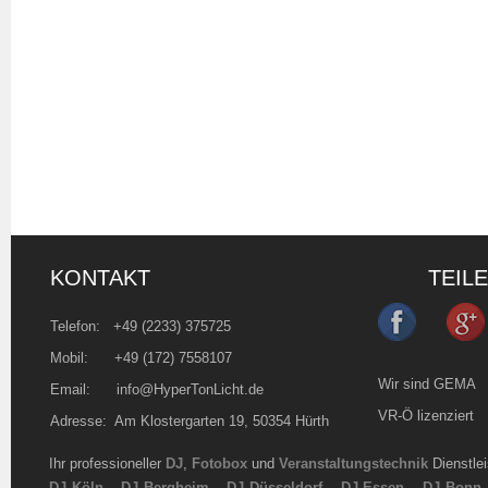
KONTAKT
TEIL
Telefon:
+49 (2233) 375725
Mobil: +49 (172) 7558107
Wir sind GEMA
Email:
info@HyperTonLicht.de
VR-Ö lizenziert
Adresse: Am Klostergarten 19, 50354 Hürth
Ihr professioneller
DJ
,
Fotobox
und
Veranstaltungstechnik
Dienstle
DJ Köln
–
DJ Bergheim
–
DJ Düsseldorf
–
DJ Essen
–
DJ Bonn