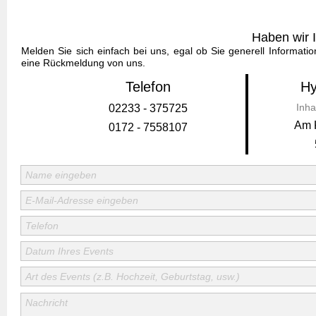
Haben wir 
Melden Sie sich einfach bei uns, egal ob Sie generell Informati
eine Rückmeldung von uns.
Telefon
Hy
Inha
02233 - 375725
Am K
0172 - 7558107
Name eingeben
E-Mail-Adresse eingeben
Telefon
Datum Ihres Events
Art des Events (z.B. Hochzeit, Geburtstag, usw.)
Nachricht