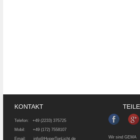
KONTAKT
TEIL
Telefon:
+49 (2233) 375725
Mobil: +49 (172) 7558107
Wir sind GEMA
Email:
info@HyperTonLicht.de