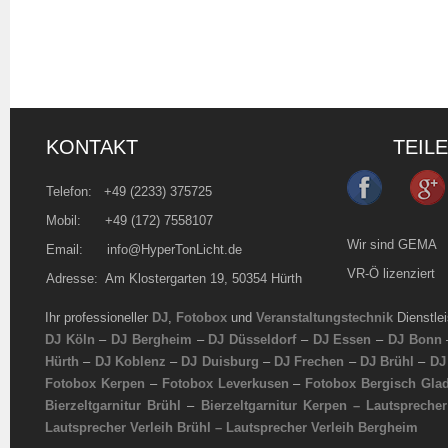
KONTAKT
TEIL
Telefon:
+49 (2233) 375725
Mobil: +49 (172) 7558107
Wir sind GEMA
Email:
info@HyperTonLicht.de
VR-Ö lizenziert
Adresse: Am Klostergarten 19, 50354 Hürth
Ihr professioneller
DJ
,
Fotobox
und
Veranstaltungstechnik
Dienstle
DJ Köln
–
DJ Bergheim
–
DJ Düsseldorf
–
DJ Essen
–
DJ Bonn
Hürth
–
DJ Koblenz
–
DJ Duisburg
–
DJ Frechen
–
DJ Brühl
–
DJ
Fotobox Kerpen
–
Fotobox Leverkusen
–
Fotobox Bergisch Gla
Bierzeltgarnitur Brühl
–
Bierzeltgarnitur Kerpen –
Lautsprecher
Lautsprecher Verleih Brühl
–
Lautsprecher Verleih Bergheim