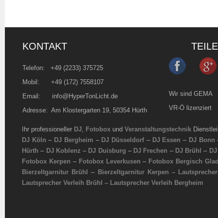
KONTAKT
TEIL
Telefon:
+49 (2233) 375725
Mobil: +49 (172) 7558107
Wir sind GEMA
Email:
info@HyperTonLicht.de
VR-Ö lizenziert
Adresse: Am Klostergarten 19, 50354 Hürth
Ihr professioneller
DJ
,
Fotobox
und
Veranstaltungstechnik
Dienstle
DJ Köln
–
DJ Bergheim
–
DJ Düsseldorf
–
DJ Essen
–
DJ Bonn
Hürth
–
DJ Koblenz
–
DJ Duisburg
–
DJ Frechen
–
DJ Brühl
–
DJ
Fotobox Kerpen
–
Fotobox Leverkusen
–
Fotobox Bergisch Gla
Bierzeltgarnitur Brühl
–
Bierzeltgarnitur Kerpen –
Lautsprecher
Lautsprecher Verleih Brühl
–
Lautsprecher Verleih Bergheim